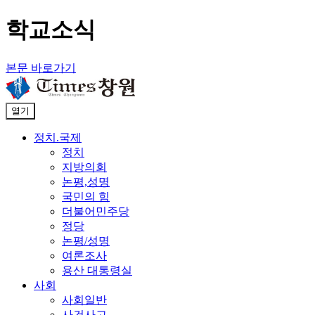
학교소식
본문 바로가기
열기
정치.국제
정치
지방의회
논평,성명
국민의 힘
더불어민주당
정당
논평/성명
여론조사
용산 대통령실
사회
사회일반
사건사고