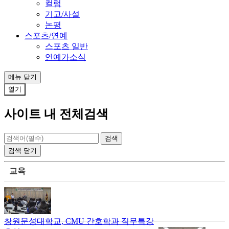
컬럼
기고/사설
논평
스포츠/연예
스포츠 일반
연예가소식
메뉴
닫기
열기
사이트 내 전체검색
검색
닫기
교육
창원문성대학교, CMU 간호학과 직무특강