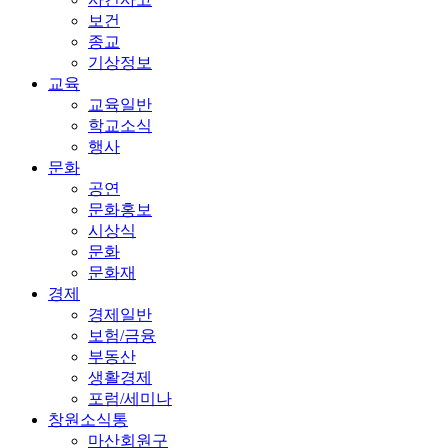
보건
종교
기상정보
교육
교육일반
학교소식
행사
문화
공연
문화홍보
시상식
문화
문화재
경제
경제일반
보험/금융
부동산
생활경제
포럼/세미나
창원소식통
마산회원구