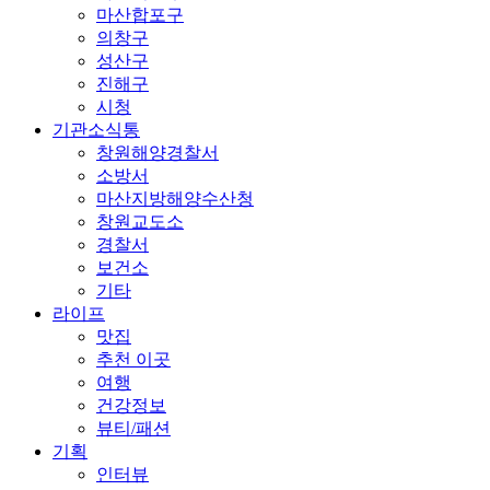
마산합포구
의창구
성산구
진해구
시청
기관소식통
창원해양경찰서
소방서
마산지방해양수산청
창원교도소
경찰서
보건소
기타
라이프
맛집
추천 이곳
여행
건강정보
뷰티/패션
기획
인터뷰