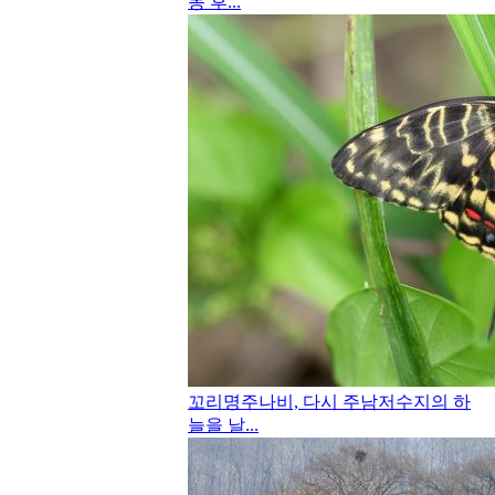
동 후...
꼬리명주나비, 다시 주남저수지의 하
늘을 날...