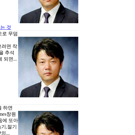
보는 것
으로 무덤
행인
보려면 작
을 추석
되면...
을 하면
mes창원
음에 또아
습기,절기
...