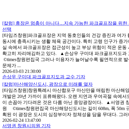
[칼럼] 휴장은 멈춤이 아니다…지속 가능한 파크골프장을 위한
선택
[타임즈창원]파크골프장은 지역 동호인들의 건강 증진과 여가
동시에 충족시키는 생활 체육 공간이다. 특히 고령 인구가 증가
실 속에서 파크골프장은 접근성이 높고 부상 위험이 적은 운동
확고히 자리매김하고 있다. ▲손상우 구미대 파크골프지도과
©times창원편집국 그러나 이용자가 늘어날수록 필연적으로 
문제가 ...
2026-03-03 21:30:00
손상우 구미대 파크골프지도과 교수 기자
[칼럼]마산해양신도시, 광장으로 미래를 열자
[타임즈창원]창원특례시 마산합포구 마산만을 매립한 마산해
개발은 20년 가까이 표류해왔다. 오랜 지연과 우여곡절 속에서도
이 손꼽아 기다려온 것은 다름 아닌 중앙광장이다. ▲서영권 
원 ©times창원편집국 마산해양신도시는 길이 608m, 폭 50m 
획된 이 광장은 도시의 심장부이자 정체성을 담을 무대다. 그러나 
2026-02-24 13:47:00
서영권 창원시의원 기자