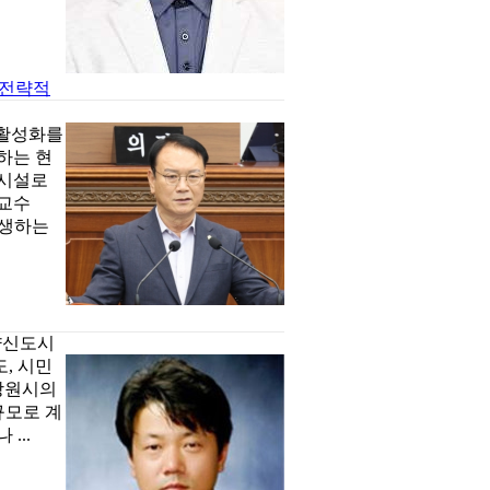
 전략적
 활성화를
하는 현
 시설로
 교수
발생하는
양신도시
, 시민
창원시의
규모로 계
...