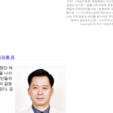
2583 ㅣ타임즈창원: 창원특례시 마산합
편집인:안기한ㅣ법률고문:박종호 변
록일자:2009년02월16일ㅣ등록번호: 
황미현 ㅣe-기사제보:agh0078@nav
사)는 저작권법의 보호를 받으므로 무단
자매지:경남우리신문ㅣ시사우리신문
Copyright ⓒ 2017 타임즈창원.
이유를 증
창단 제
을 나서
시민들의
의 갈등
었다. 공