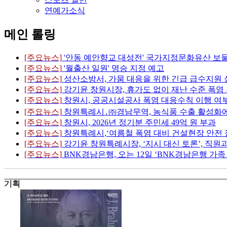
연예가소식
메인 롤링
[주요뉴스]
'안동 예안향교 대성전' 국가지정문화유산 보
[주요뉴스]
'월출산 일원' 명승 지정 예고
[주요뉴스]
성산소방서, 가뭄 대응을 위한 긴급 급수지원 
[주요뉴스]
강기윤 창원시장, 휴가도 없이 재난 수준 폭염
[주요뉴스]
창원시, 공공시설공사 폭염 대응수칙 이행 여
[주요뉴스]
창원특례시․㈜경남무역, 농식품 수출 활성화에
[주요뉴스]
창원시, 2026년 정기분 주민세 49억 원 부과
[주요뉴스]
창원특례시,‘여름철 폭염 대비 건설현장 안전 
[주요뉴스]
강기윤 창원특례시장, ‘지시 대신 토론’, 직원
[주요뉴스]
BNK경남은행, 오는 12일 ‘BNK경남은행 가
기획