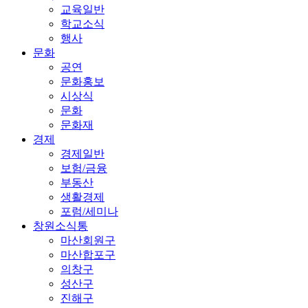
교육일반
학교소식
행사
문화
공연
문화홍보
시상식
문화
문화재
경제
경제일반
보험/금융
부동산
생활경제
포럼/세미나
창원소식통
마산회원구
마산합포구
의창구
성산구
진해구