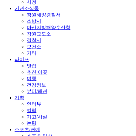
시청
기관소식통
창원해양경찰서
소방서
마산지방해양수산청
창원교도소
경찰서
보건소
기타
라이프
맛집
추천 이곳
여행
건강정보
뷰티/패션
기획
인터뷰
컬럼
기고/사설
논평
스포츠/연예
스포츠 일반