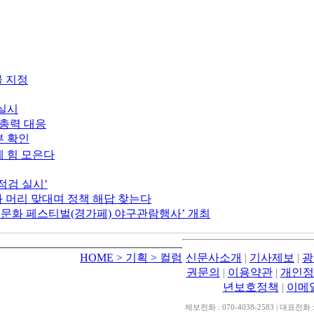
물 지정
실시
 총력 대응
부 확인
 힘 모은다
점검 실시’
과 머리 맞대며 정책 해답 찾는다
족 문화 페스티벌(경가페) 야구관람행사’ 개최
HOME
> 기획
> 컬럼
신문사소개
|
기사제보
|
광
권문의
|
이용약관
|
개인정
년보호정책
|
이메
제보전화 : 070-4038-2583 | 대표전화 : 0