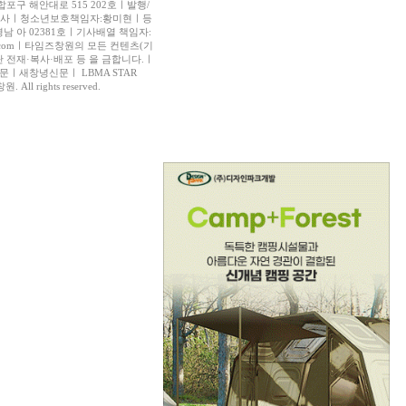
포구 해안대로 515 202호ㅣ발행/
호사ㅣ청소년보호책임자:황미현ㅣ등
경남 아 02381호ㅣ기사배열 책임자:
er.comㅣ타임즈창원의 모든 컨텐츠(기
 전재·복사·배포 등 을 금합니다.ㅣ
ㅣ새창녕신문ㅣ LBMA STAR
 All rights reserved.