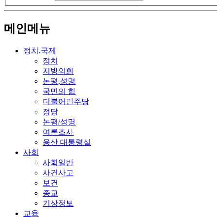
메인메뉴
정치.국제
정치
지방의회
논평,성명
국민의 힘
더불어민주당
정당
논평/성명
여론조사
용산 대통령실
사회
사회일반
사건사고
보건
종교
기상정보
교육