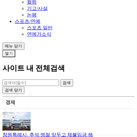
컬럼
기고/사설
논평
스포츠/연예
스포츠 일반
연예가소식
메뉴
닫기
열기
사이트 내 전체검색
검색
닫기
경제
창원특례시, 추석 명절 앞두고 체불임금 해