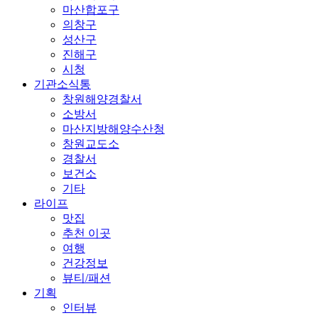
마산합포구
의창구
성산구
진해구
시청
기관소식통
창원해양경찰서
소방서
마산지방해양수산청
창원교도소
경찰서
보건소
기타
라이프
맛집
추천 이곳
여행
건강정보
뷰티/패션
기획
인터뷰