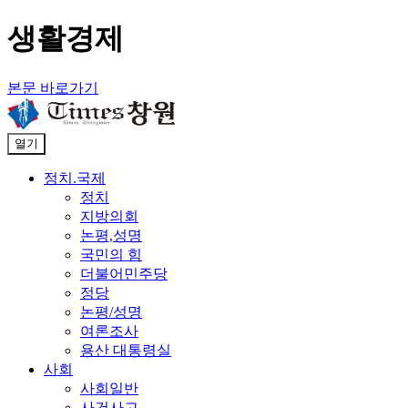
생활경제
본문 바로가기
열기
정치.국제
정치
지방의회
논평,성명
국민의 힘
더불어민주당
정당
논평/성명
여론조사
용산 대통령실
사회
사회일반
사건사고