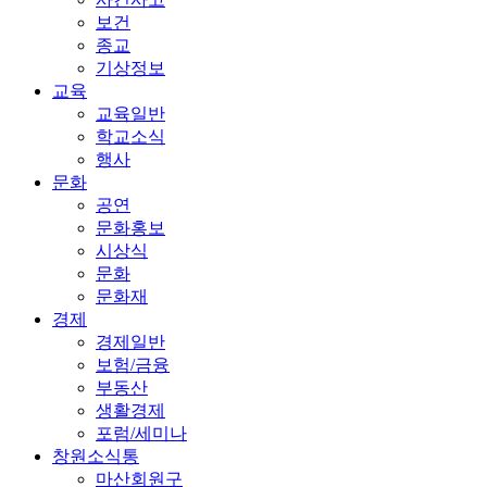
보건
종교
기상정보
교육
교육일반
학교소식
행사
문화
공연
문화홍보
시상식
문화
문화재
경제
경제일반
보험/금융
부동산
생활경제
포럼/세미나
창원소식통
마산회원구