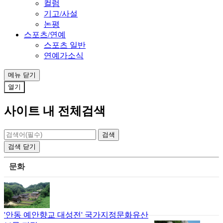
컬럼
기고/사설
논평
스포츠/연예
스포츠 일반
연예가소식
메뉴
닫기
열기
사이트 내 전체검색
검색
닫기
문화
'안동 예안향교 대성전' 국가지정문화유산