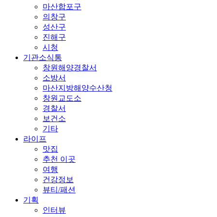
마산합포구
의창구
성산구
진해구
시청
기관소식통
창원해양경찰서
소방서
마산지방해양수산청
창원교도소
경찰서
보건소
기타
라이프
맛집
추천 이곳
여행
건강정보
뷰티/패션
기획
인터뷰