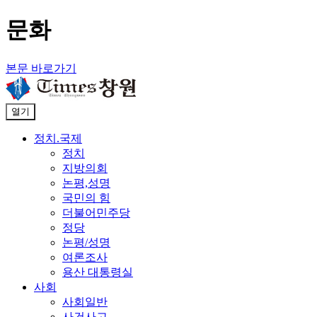
문화
본문 바로가기
열기
정치.국제
정치
지방의회
논평,성명
국민의 힘
더불어민주당
정당
논평/성명
여론조사
용산 대통령실
사회
사회일반
사건사고