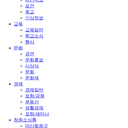
보건
종교
기상정보
교육
교육일반
학교소식
행사
문화
공연
문화홍보
시상식
문화
문화재
경제
경제일반
보험/금융
부동산
생활경제
포럼/세미나
창원소식통
마산회원구