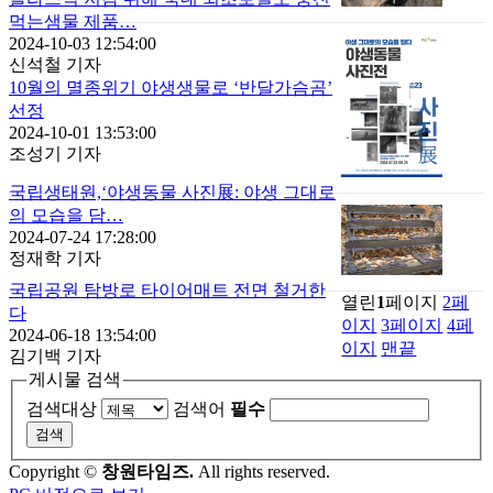
먹는샘물 제품…
2024-10-03 12:54:00
신석철 기자
10월의 멸종위기 야생생물로 ‘반달가슴곰’
선정
2024-10-01 13:53:00
조성기 기자
국립생태원,‘야생동물 사진展: 야생 그대로
의 모습을 담…
2024-07-24 17:28:00
정재학 기자
국립공원 탐방로 타이어매트 전면 철거한
열린
1
페이지
2
페
다
이지
3
페이지
4
페
2024-06-18 13:54:00
이지
맨끝
김기백 기자
게시물 검색
검색대상
검색어
필수
Copyright ©
창원타임즈.
All rights reserved.