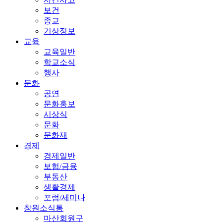
보건
종교
기상정보
교육
교육일반
학교소식
행사
문화
공연
문화홍보
시상식
문화
문화재
경제
경제일반
보험/금융
부동산
생활경제
포럼/세미나
창원소식통
마산회원구