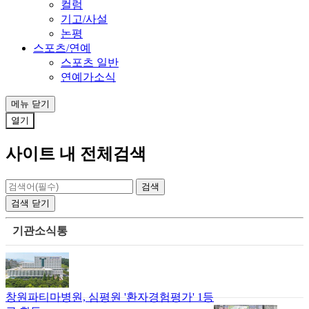
컬럼
기고/사설
논평
스포츠/연예
스포츠 일반
연예가소식
메뉴
닫기
열기
사이트 내 전체검색
검색
닫기
기관소식통
창원파티마병원, 심평원 '환자경험평가' 1등