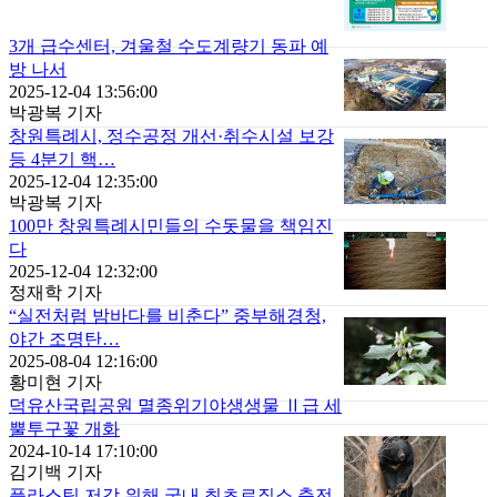
3개 급수센터, 겨울철 수도계량기 동파 예
방 나서
2025-12-04 13:56:00
박광복 기자
창원특례시, 정수공정 개선·취수시설 보강
등 4분기 핵…
2025-12-04 12:35:00
박광복 기자
100만 창원특례시민들의 수돗물을 책임진
다
2025-12-04 12:32:00
정재학 기자
“실전처럼 밤바다를 비춘다” 중부해경청,
야간 조명탄…
2025-08-04 12:16:00
황미현 기자
덕유산국립공원 멸종위기야생생물 Ⅱ급 세
뿔투구꽃 개화
2024-10-14 17:10:00
김기백 기자
플라스틱 저감 위해 국내 최초로질소 충전