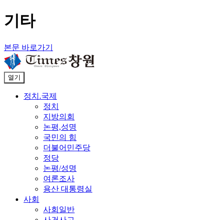
기타
본문 바로가기
열기
정치.국제
정치
지방의회
논평,성명
국민의 힘
더불어민주당
정당
논평/성명
여론조사
용산 대통령실
사회
사회일반
사건사고