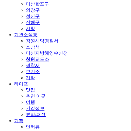
마산합포구
의창구
성산구
진해구
시청
기관소식통
창원해양경찰서
소방서
마산지방해양수산청
창원교도소
경찰서
보건소
기타
라이프
맛집
추천 이곳
여행
건강정보
뷰티/패션
기획
인터뷰