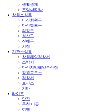
생활경제
포럼/세미나
창원소식통
마산회원구
마산합포구
의창구
성산구
진해구
시청
기관소식통
창원해양경찰서
소방서
마산지방해양수산청
창원교도소
경찰서
보건소
기타
라이프
맛집
추천 이곳
여행