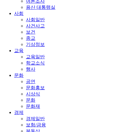
여론조사
용산 대통령실
사회
사회일반
사건사고
보건
종교
기상정보
교육
교육일반
학교소식
행사
문화
공연
문화홍보
시상식
문화
문화재
경제
경제일반
보험/금융
부동산