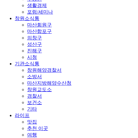
생활경제
포럼/세미나
창원소식통
마산회원구
마산합포구
의창구
성산구
진해구
시청
기관소식통
창원해양경찰서
소방서
마산지방해양수산청
창원교도소
경찰서
보건소
기타
라이프
맛집
추천 이곳
여행