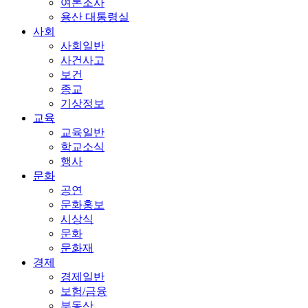
여론조사
용산 대통령실
사회
사회일반
사건사고
보건
종교
기상정보
교육
교육일반
학교소식
행사
문화
공연
문화홍보
시상식
문화
문화재
경제
경제일반
보험/금융
부동산