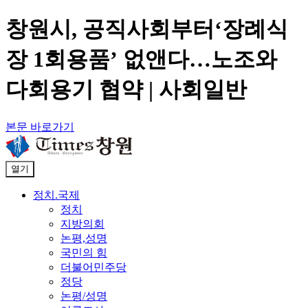
창원시, 공직사회부터‘장례식
장 1회용품’ 없앤다…노조와
다회용기 협약 | 사회일반
본문 바로가기
열기
정치.국제
정치
지방의회
논평,성명
국민의 힘
더불어민주당
정당
논평/성명