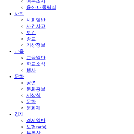
여론조사
용산 대통령실
사회
사회일반
사건사고
보건
종교
기상정보
교육
교육일반
학교소식
행사
문화
공연
문화홍보
시상식
문화
문화재
경제
경제일반
보험/금융
부동산