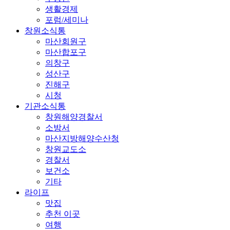
생활경제
포럼/세미나
창원소식통
마산회원구
마산합포구
의창구
성산구
진해구
시청
기관소식통
창원해양경찰서
소방서
마산지방해양수산청
창원교도소
경찰서
보건소
기타
라이프
맛집
추천 이곳
여행