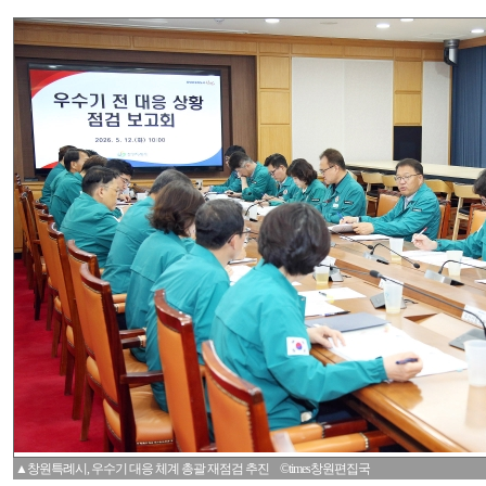
▲창원특례시, 우수기 대응 체계 총괄 재점검 추진 ©times창원편집국