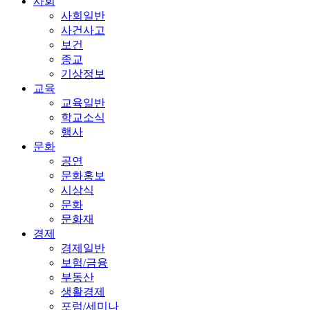
사회
사회일반
사건사고
보건
종교
기상정보
교육
교육일반
학교소식
행사
문화
공연
문화홍보
시상식
문화
문화재
경제
경제일반
보험/금융
부동산
생활경제
포럼/세미나