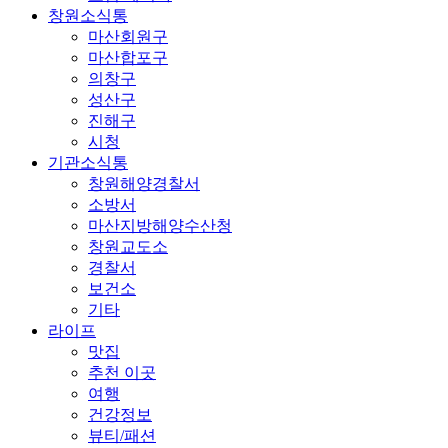
창원소식통
마산회원구
마산합포구
의창구
성산구
진해구
시청
기관소식통
창원해양경찰서
소방서
마산지방해양수산청
창원교도소
경찰서
보건소
기타
라이프
맛집
추천 이곳
여행
건강정보
뷰티/패션